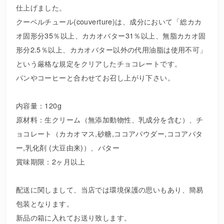
仕上げました。
クーベルチュール(couverture)は、成分において「総カカ
オ固形分35％以上、カカオバター31％以上、無脂カカオ固
形分2.5％以上、カカオバター以外の代用油脂は使用不可」
という厳格な規定をクリアしたチョコレートです。
パンやコーヒーと合わせてお召し上がり下さい。
内容量：120g
原材料：生クリーム（無添加動物性、乳成分を含む）、チ
ョコレート（カカオマス,砂糖,ココアパウダー,ココアバタ
ー,乳化剤 (大豆由来)）、バター
賞味期限：2ヶ月以上
配送に関しまして、当店では環境保護の思いもあり、簡易
包装となります。
新品の箱に入れてお送り致します。